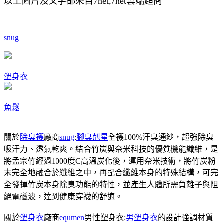
以上圖片及文字都來自7net,7net雲端超商
snug
塑身衣
魚鬆
關於
除臭襪
廠商
snug
:
腳臭剋星
全襪100%汗臭通紗，超強除臭
吸汗力、透氣乾爽。結合竹炭與奈米科技的優質機能纖維，是
將孟宗竹經過1000度C高溫炭化後，運用奈米技術，將竹炭粉
末完全地融合於纖維之中，再配合纖維本身的特殊結構，可完
全發揮竹炭本身除臭功能的特性，並產生人體所需負離子與阻
絕電磁波，達到健康穿襪的舒適。
關於
塑身衣
廠商
equmen
男性塑身衣:
男塑身衣
的設計強調材質