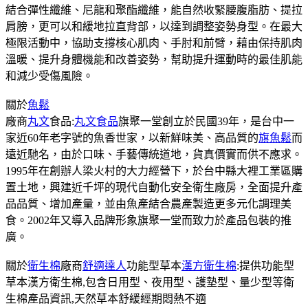
結合彈性纖維、尼龍和聚酯纖維，能自然收緊腰腹脂肪、提拉
肩膀，更可以和緩地拉直背部，以達到調整姿勢身型。在最大
極限活動中，協助支撐核心肌肉、手肘和前臂，藉由保持肌肉
溫暖、提升身體機能和改善姿勢，幫助提升運動時的最佳肌能
和減少受傷風險。
關於
魚鬆
廠商
丸文
食品:
丸文食品
旗聚一堂創立於民國39年，是台中一
家近60年老字號的魚香世家，以新鮮味美、高品質的
旗魚鬆
而
遠近馳名，由於口味、手藝傳統道地，貨真價實而供不應求。
1995年在創辦人梁火村的大力經營下，於台中縣大裡工業區購
置土地，興建近千坪的現代自動化安全衛生廠房，全面提升產
品品質、增加產量，並由魚產結合農產製造更多元化調理美
食。2002年又導入品牌形象旗聚一堂而致力於產品包裝的推
廣。
關於
衛生棉
廠商
舒適達人
功能型草本
漢方衛生棉
:提供功能型
草本漢方衛生棉,包含日用型、夜用型、護墊型、量少型等衛
生棉產品資訊,天然草本舒緩經期悶熱不適