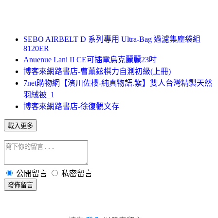
SEBO AIRBELT D 系列專用 Ultra-Bag 過濾集塵袋組
8120ER
Anuenue Lani II CE可插電烏克麗麗23吋
博客來網路書店-曹薰鉉棋力自測初級(上冊)
7net購物網【濱川佐櫻-純真物語.紫】雙人台灣精製天然
羽絨被_1
博客來網路書店-徐復觀文存
載入更多
公開留言
私密留言
發佈留言