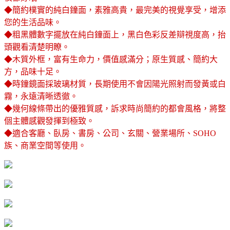
◆簡約樸實的純白鐘面，素雅高貴，最完美的視覺享受，增添
您的生活品味。
◆粗黑體數字擺放在純白鐘面上，黑白色彩反差辯視度高，抬
頭觀看清楚明瞭。
◆木質外框，富有生命力，價值感滿分；原生質感、簡約大
方，品味十足。
◆時鐘鏡面採玻璃材質，長期使用不會因陽光照射而發黃或白
霧，永遠清晰透徹。
◆幾何線條帶出的優雅質感，訴求時尚簡約的都會風格，將整
個主體感觀發揮到極致。
◆適合客廳、臥房、書房、公司、玄關、營業場所、SOHO
族、商業空間等使用。