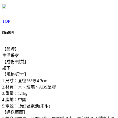
TOP
商品說明
【品牌】
生活采家
【成份/材質】
如下
【規格/尺寸】
1.尺寸：直徑36*厚4.3cm
2.材質：木、玻璃、ABS塑膠
3.重量：1.1kg
4.產地：中國
5.電源：1顆3號電池(未附)
【運送範圍】