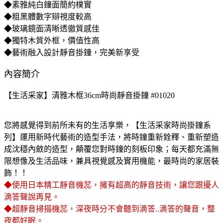
◆素雅純白鐘面簡約樸實
◆粗黑體數字辯視度較高
◆玻璃鏡面清晰透徹質感佳
◆獨特木質外框，價值性高
◆藝術融入設計靜音掛鐘，完美新享受
內容簡介
【生活采家】清雅木框36cm時尚靜音掛鐘 #01020
您將感覺得到前所未有的生活享樂，【生活采家時尚掛鐘系
列】運用新時代藝術的造型手法，將時鐘重新銓釋、重新塑造
成沈穩內斂的造型，顛覆您對時鐘的刻板印象；每天都充滿無
限想像及生活品味，兼具視覺感及實用機能，最時尚的家居裝
飾！！
◆使用日本精工靜音機蕊，擁有超高的靜音技術，讓您跟擾人
滴答聲說再見。
◆超靜音掃描機蕊，深夜時分不會聽到滴答..滴答的聲音，整
夜都好眠。