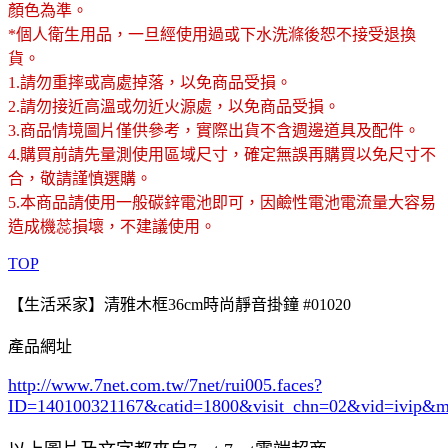
顏色為準。
*個人衛生用品，一旦經使用過或下水洗滌後恕不接受退換
貨。
1.請勿重摔或高處掉落，以免商品受損。
2.請勿接近高溫或勿近火源處，以免商品受損。
3.商品情境圖片僅供參考，實際出貨不含週邊道具及配件。
4.購買前請先量測使用區域尺寸，確定無誤再購買以免尺寸不
合，敬請謹慎選購。
5.本商品請使用一般碳鋅電池即可，因鹼性電池電流量大容易
造成機蕊損壞，不建議使用。
TOP
【生活采家】清雅木框36cm時尚靜音掛鐘 #01020
產品網址
http://www.7net.com.tw/7net/rui005.faces?
ID=140100321167&catid=1800
&visit_chn=02&vid=ivip&m