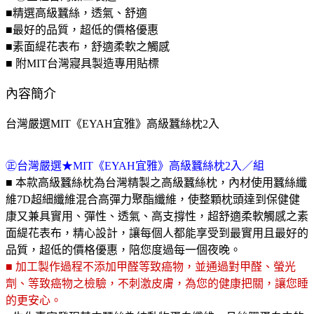
■精選高級蠶絲，透氣、舒適
■最好的品質，超低的價格優惠
■素面緹花表布，舒適柔軟之觸感
■ 附MIT台灣寢具製造專用貼標
內容簡介
台灣嚴選MIT《EYAH宜雅》高級蠶絲枕2入
㊣台灣嚴選★MIT《EYAH宜雅》高級蠶絲枕2入／組
■ 本款高級蠶絲枕為台灣精製之高級蠶絲枕，內材使用蠶絲纖
維7D超細纖維混合高彈力聚酯纖維，使整顆枕頭達到保健健
康又兼具實用、彈性、透氣、高支撐性，超舒適柔軟觸感之素
面緹花表布，精心設計，讓每個人都能享受到最實用且最好的
品質，超低的價格優惠，陪您度過每一個夜晚。
■ 加工製作過程不添加甲醛等致癌物，並通過對甲醛、螢光
劑、等致癌物之檢驗，不刺激皮膚，為您的健康把關，讓您睡
的更安心。