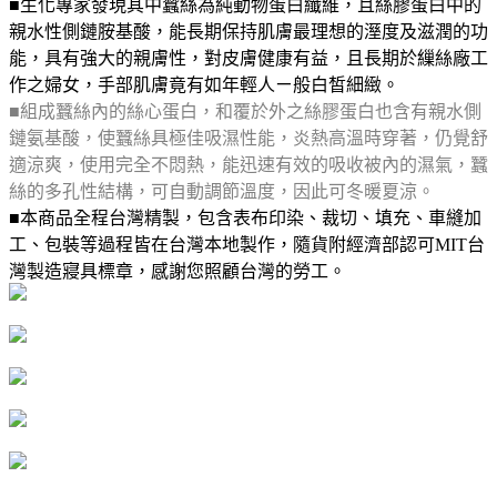
■生化專家發現其中蠶絲為純動物蛋白纖維，且絲膠蛋白中的
親水性側鏈胺基酸，能長期保持肌膚最理想的溼度及滋潤的功
能，具有強大的親膚性，對皮膚健康有益，且長期於繅絲廠工
作之婦女，手部肌膚竟有如年輕人ㄧ般白皙細緻。
■組成蠶絲內的絲心蛋白，和覆於外之絲膠蛋白也含有親水側
鏈氨基酸，使蠶絲具極佳吸濕性能，炎熱高溫時穿著，仍覺舒
適涼爽，使用完全不悶熱，能迅速有效的吸收被內的濕氣，蠶
絲的多孔性結構，可自動調節溫度，因此可冬暖夏涼。
■本商品全程台灣精製，包含表布印染、裁切、填充、車縫加
工、包裝等過程皆在台灣本地製作，隨貨附經濟部認可MIT台
灣製造寢具標章，感謝您照顧台灣的勞工。