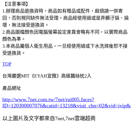
【注意事項】
1.辦理商品退換貨時，商品如有贈品或配件，麻煩請一併寄
回，否則視同缺件無法受理。商品經使用過或是弄髒汙損、損
壞，無法接受退換貨。
2.商品圖檔顏色因電腦螢幕設定差異會略有不同，以實際商品
顏色為準。
3.本商品屬個人衛生用品，一旦經使用過或下水洗滌後恕不接
受退換貨。
TOP
台灣嚴選MIT《EYAH宜雅》高級蠶絲枕2入
產品網址
http://www.7net.com.tw/7net/rui005.faces?
ID=120300007076&catid=13218
&visit_chn=02&vid=ivip&
以上圖片及文字都來自7net,7net雲端超商