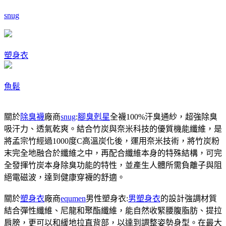
snug
塑身衣
魚鬆
關於
除臭襪
廠商
snug
:
腳臭剋星
全襪100%汗臭通紗，超強除臭
吸汗力、透氣乾爽。結合竹炭與奈米科技的優質機能纖維，是
將孟宗竹經過1000度C高溫炭化後，運用奈米技術，將竹炭粉
末完全地融合於纖維之中，再配合纖維本身的特殊結構，可完
全發揮竹炭本身除臭功能的特性，並產生人體所需負離子與阻
絕電磁波，達到健康穿襪的舒適。
關於
塑身衣
廠商
equmen
男性塑身衣:
男塑身衣
的設計強調材質
結合彈性纖維、尼龍和聚酯纖維，能自然收緊腰腹脂肪、提拉
肩膀，更可以和緩地拉直背部，以達到調整姿勢身型。在最大