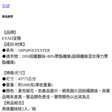
TOP
商品說明
【品牌】
EYAH宜雅
【成份/材質】
◆表布：100%POLYESTER
◆填充物：20%短纖蠶絲+80%聚酯纖維(超細纖維混合彈力聚
酯纖維)
【規格/尺寸】
◆尺寸：45*75公分
◆重量：約1000克(單枕重量)
◆顏色：素色緹花，如產品圖示，網頁圖片因拍攝關係，與實
品略有差異，實品顏色更佳，實際顏色以出貨為主
【商品組合】
高級蠶絲枕2入／組