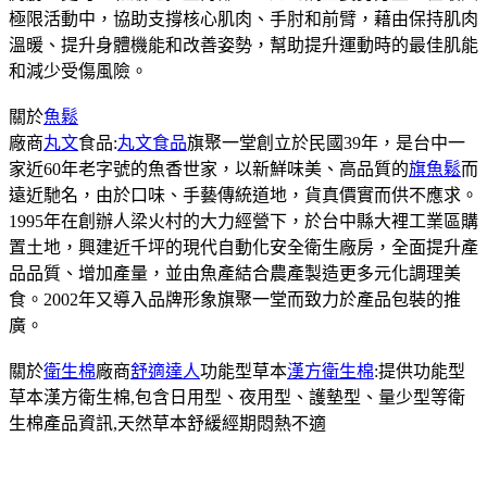
極限活動中，協助支撐核心肌肉、手肘和前臂，藉由保持肌肉
溫暖、提升身體機能和改善姿勢，幫助提升運動時的最佳肌能
和減少受傷風險。
關於
魚鬆
廠商
丸文
食品:
丸文食品
旗聚一堂創立於民國39年，是台中一
家近60年老字號的魚香世家，以新鮮味美、高品質的
旗魚鬆
而
遠近馳名，由於口味、手藝傳統道地，貨真價實而供不應求。
1995年在創辦人梁火村的大力經營下，於台中縣大裡工業區購
置土地，興建近千坪的現代自動化安全衛生廠房，全面提升產
品品質、增加產量，並由魚產結合農產製造更多元化調理美
食。2002年又導入品牌形象旗聚一堂而致力於產品包裝的推
廣。
關於
衛生棉
廠商
舒適達人
功能型草本
漢方衛生棉
:提供功能型
草本漢方衛生棉,包含日用型、夜用型、護墊型、量少型等衛
生棉產品資訊,天然草本舒緩經期悶熱不適