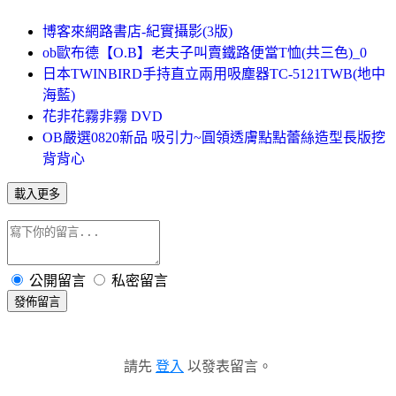
博客來網路書店-紀實攝影(3版)
ob歐布德【O.B】老夫子叫賣鐵路便當T恤(共三色)_0
日本TWINBIRD手持直立兩用吸塵器TC-5121TWB(地中
海藍)
花非花霧非霧 DVD
OB嚴選0820新品 吸引力~圓領透膚點點蕾絲造型長版挖
背背心
載入更多
公開留言
私密留言
發佈留言
請先
登入
以發表留言。