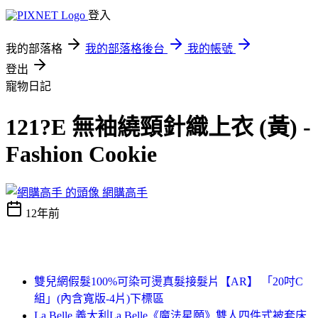
登入
我的部落格
我的部落格後台
我的帳號
登出
寵物日記
121?E 無袖繞頸針織上衣 (黃) -
Fashion Cookie
網購高手
12年前
雙兒網假髮100%可染可燙真髮接髮片【AR】 「20吋C
組」(內含寬版-4片)下標區
La Belle 義大利La Belle《魔法星願》雙人四件式被套床