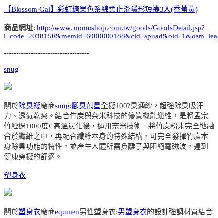
【Blossom Gal】彩虹糖果色系綿柔止滑隱形短襪3入(香蕉黃)
商品網址
:
http://www.momoshop.com.tw/goods/GoodsDetail.jsp?
i_code=2038150&memid=6000000188&cid=apuad&oid=1&osm=lea
-----------------------------------
snug
關於
除臭襪
廠商
snug
:
腳臭剋星
全襪100?臭通紗，超強除臭吸汗
力、透氣乾爽。結合竹炭與奈米科技的優質機能纖維，是將孟宗
竹經過1000度C高溫炭化後，運用奈米技術，將竹炭粉末完全地融
合於纖維之中，再配合纖維本身的特殊結構，可完全發揮竹炭本
身除臭功能的特性，並產生人體所需負離子與阻絕電磁波，達到
健康穿襪的舒適。
塑身衣
關於
塑身衣
廠商
equmen
男性塑身衣:
男塑身衣
的設計強調材質結合