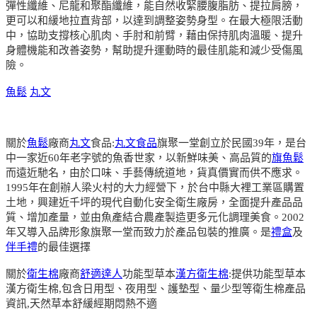
彈性纖維、尼龍和聚酯纖維，能自然收緊腰腹脂肪、提拉肩膀，
更可以和緩地拉直背部，以達到調整姿勢身型。在最大極限活動
中，協助支撐核心肌肉、手肘和前臂，藉由保持肌肉溫暖、提升
身體機能和改善姿勢，幫助提升運動時的最佳肌能和減少受傷風
險。
魚鬆
丸文
關於
魚鬆
廠商
丸文
食品:
丸文食品
旗聚一堂創立於民國39年，是台
中一家近60年老字號的魚香世家，以新鮮味美、高品質的
旗魚鬆
而遠近馳名，由於口味、手藝傳統道地，貨真價實而供不應求。
1995年在創辦人梁火村的大力經營下，於台中縣大裡工業區購置
土地，興建近千坪的現代自動化安全衛生廠房，全面提升產品品
質、增加產量，並由魚產結合農產製造更多元化調理美食。2002
年又導入品牌形象旗聚一堂而致力於產品包裝的推廣。是
禮盒
及
伴手禮
的最佳選擇
關於
衛生棉
廠商
舒適達人
功能型草本
漢方衛生棉
:提供功能型草本
漢方衛生棉,包含日用型、夜用型、護墊型、量少型等衛生棉產品
資訊,天然草本舒緩經期悶熱不適