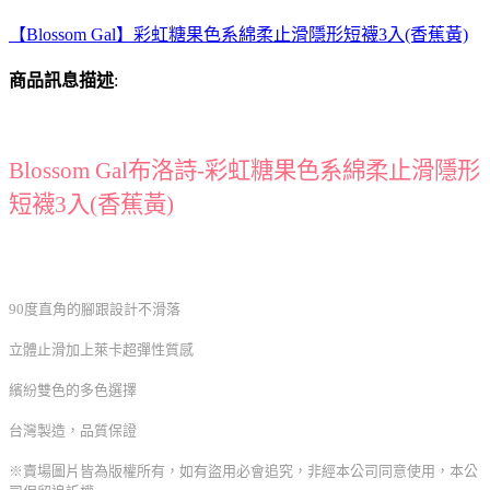
【Blossom Gal】彩虹糖果色系綿柔止滑隱形短襪3入(香蕉黃)
商品訊息描述
:
Blossom Gal布洛詩-彩虹糖果色系綿柔止滑隱形
短襪3入(香蕉黃)
90度直角的腳跟設計不滑落
立體止滑加上萊卡超彈性質感
繽紛雙色的多色選擇
台灣製造，品質保證
※賣場圖片皆為版權所有，如有盜用必會追究，非經本公司同意使用，本公