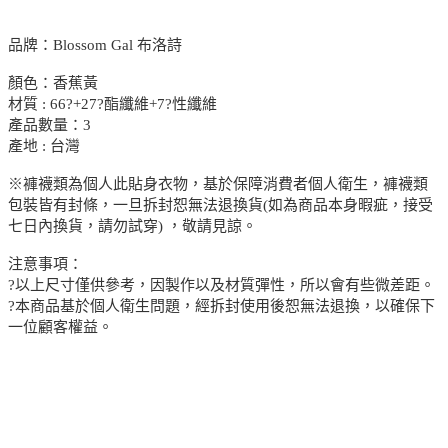
品牌：Blossom Gal 布洛詩
顏色：香蕉黃
材質 : 66?+27?酯纖維+7?性纖維
產品數量：3
產地 : 台灣
※褲襪類為個人此貼身衣物，基於保障消費者個人衛生，褲襪類
包裝皆有封條，一旦拆封恕無法退換貨(如為商品本身暇疵，接受
七日內換貨，請勿試穿) ，敬請見諒。
注意事項：
?以上尺寸僅供參考，因製作以及材質彈性，所以會有些微差距。
?本商品基於個人衛生問題，經拆封使用後恕無法退換，以確保下
一位顧客權益。