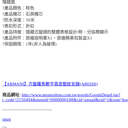
璃鏡面
?產品顏色：棕色
?產品機芯：石英機芯
?防水深度：50米
?表扣形式：針扣
?產品特徵：隱藏式龍頭的整體表框設計/時、分指標顯示
?產品附件：原廠說明書X1，原廠精美包裝盒X1
?保固期限：1年(非人為破壞)
【ARMANI】方盤羅馬數字真皮壓紋女錶(AR0260)
商品網址
:
http://www.momoshop.com.tw/goods/GoodsDetail.jsp?
i_code=2156494&memid=6000000188&cid=apuad&oid=1&osm=lea
-----------------------------------
snug