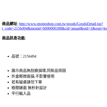
商品網址
:
http://www.momoshop.com.tw/goods/GoodsDetail.jsp?
i_code=2156494&memid=6000000188&cid=apuad&oid=1&osm=le
商品訊息功能
:
品號：2156494
展示商品無刮痕損壞,同新品保固
外盒輕微毀損,不影響使用
若有疑慮請勿下單
極簡錶面 無秒針設計
平行輸入品