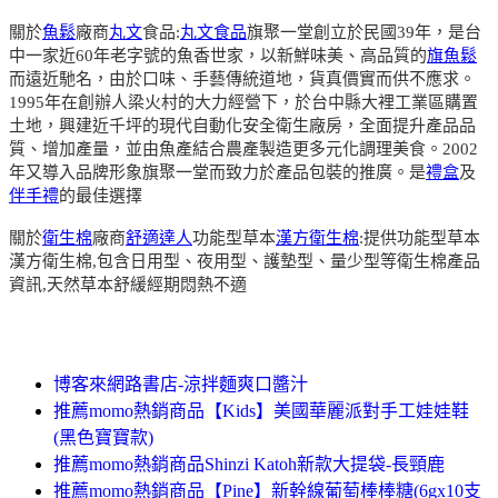
關於
魚鬆
廠商
丸文
食品:
丸文食品
旗聚一堂創立於民國39年，是台
中一家近60年老字號的魚香世家，以新鮮味美、高品質的
旗魚鬆
而遠近馳名，由於口味、手藝傳統道地，貨真價實而供不應求。
1995年在創辦人梁火村的大力經營下，於台中縣大裡工業區購置
土地，興建近千坪的現代自動化安全衛生廠房，全面提升產品品
質、增加產量，並由魚產結合農產製造更多元化調理美食。2002
年又導入品牌形象旗聚一堂而致力於產品包裝的推廣。是
禮盒
及
伴手禮
的最佳選擇
關於
衛生棉
廠商
舒適達人
功能型草本
漢方衛生棉
:提供功能型草本
漢方衛生棉,包含日用型、夜用型、護墊型、量少型等衛生棉產品
資訊,天然草本舒緩經期悶熱不適
博客來網路書店-涼拌麵爽口醬汁
推薦momo熱銷商品【Kids】美國華麗派對手工娃娃鞋
(黑色寶寶款)
推薦momo熱銷商品Shinzi Katoh新款大提袋-長頸鹿
推薦momo熱銷商品【Pine】新幹線葡萄棒棒糖(6gx10支