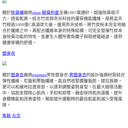
關於
除臭襪
廠商
snug
:
腳臭剋星
全襪100?臭通紗，超強除臭吸汗
力、透氣乾爽。結合竹炭與奈米科技的優質機能纖維，是將孟宗
竹經過1000度C高溫炭化後，運用奈米技術，將竹炭粉末完全地融
合於纖維之中，再配合纖維本身的特殊結構，可完全發揮竹炭本
身除臭功能的特性，並產生人體所需負離子與阻絕電磁波，達到
健康穿襪的舒適。
塑身衣
關於
塑身衣
廠商
equmen
男性塑身衣:
男塑身衣
的設計強調材質結合
彈性纖維、尼龍和聚酯纖維，能自然收緊腰腹脂肪、提拉肩膀，
更可以和緩地拉直背部，以達到調整姿勢身型。在最大極限活動
中，協助支撐核心肌肉、手肘和前臂，藉由保持肌肉溫暖、提升
身體機能和改善姿勢，幫助提升運動時的最佳肌能和減少受傷風
險。
魚鬆
丸文