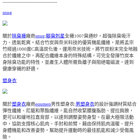
-----------------------------------
snug
關於
除臭襪
廠商
snug
:
腳臭剋星
全襪100?臭通紗，超強除臭吸汗
力、透氣乾爽。結合竹炭與奈米科技的優質機能纖維，是將孟宗
竹經過1000度C高溫炭化後，運用奈米技術，將竹炭粉末完全地融
合於纖維之中，再配合纖維本身的特殊結構，可完全發揮竹炭本
身除臭功能的特性，並產生人體所需負離子與阻絕電磁波，達到
健康穿襪的舒適。
塑身衣
關於
塑身衣
廠商
equmen
男性塑身衣:
男塑身衣
的設計強調材質結合
彈性纖維、尼龍和聚酯纖維，能自然收緊腰腹脂肪、提拉肩膀，
更可以和緩地拉直背部，以達到調整姿勢身型。在最大極限活動
中，協助支撐核心肌肉、手肘和前臂，藉由保持肌肉溫暖、提升
身體機能和改善姿勢，幫助提升運動時的最佳肌能和減少受傷風
險。