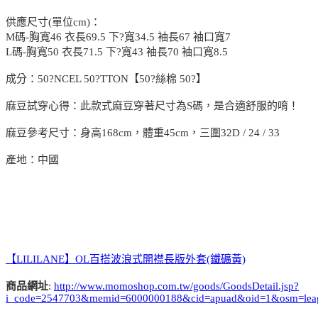
供應尺寸(單位cm)：
M碼-胸寬46 衣長69.5 下?寬34.5 袖長67 袖口寬7
L碼-胸寬50 衣長71.5 下?寬43 袖長70 袖口寬8.5
成分：50?NCEL 50?TTON【50?絲棉 50?】
麻豆試穿心得：此款式麻豆穿著尺寸為S碼，是合適舒服的唷！
麻豆參考尺寸：身高168cm，體重45cm，三圍32D / 24 / 33
產地：中國
【LILILANE】OL百搭波浪式開襟長版外套(鐵礦黃)
商品網址
:
http://www.momoshop.com.tw/goods/GoodsDetail.jsp?
i_code=2547703&memid=6000000188&cid=apuad&oid=1&osm=lea