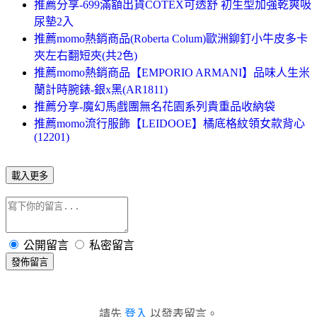
推薦分享-699滿額出貨COTEX可透舒 初生型加強乾爽吸
尿墊2入
推薦momo熱銷商品(Roberta Colum)歐洲鉚釘小牛皮多卡
夾左右翻短夾(共2色)
推薦momo熱銷商品【EMPORIO ARMANI】品味人生米
蘭計時腕錶-銀x黑(AR1811)
推薦分享-魔幻馬戲團無名花園系列貴重品收納袋
推薦momo流行服飾【LEIDOOE】橘底格紋領女款背心
(12201)
載入更多
公開留言
私密留言
發佈留言
請先
登入
以發表留言。