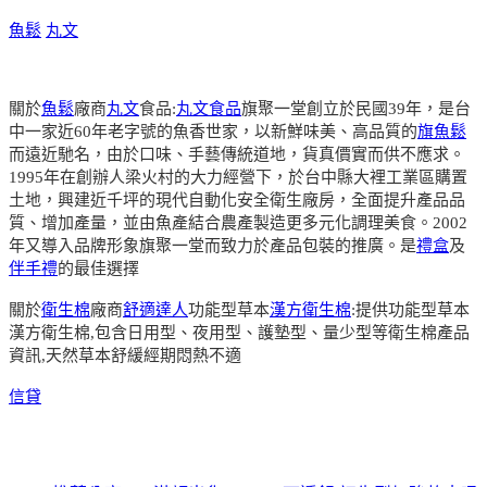
魚鬆
丸文
關於
魚鬆
廠商
丸文
食品:
丸文食品
旗聚一堂創立於民國39年，是台
中一家近60年老字號的魚香世家，以新鮮味美、高品質的
旗魚鬆
而遠近馳名，由於口味、手藝傳統道地，貨真價實而供不應求。
1995年在創辦人梁火村的大力經營下，於台中縣大裡工業區購置
土地，興建近千坪的現代自動化安全衛生廠房，全面提升產品品
質、增加產量，並由魚產結合農產製造更多元化調理美食。2002
年又導入品牌形象旗聚一堂而致力於產品包裝的推廣。是
禮盒
及
伴手禮
的最佳選擇
關於
衛生棉
廠商
舒適達人
功能型草本
漢方衛生棉
:提供功能型草本
漢方衛生棉,包含日用型、夜用型、護墊型、量少型等衛生棉產品
資訊,天然草本舒緩經期悶熱不適
信貸