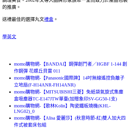
調理美食。2002年又導入品牌形象旗聚一堂而致力於產品包裝
的推廣。
送禮最佳的選擇丸文
禮盒
。
學英文
momo購物網-【BANDAI】鋼彈創鬥者／HGBF 1-144 創
作鋼彈 花蝶丘貝雷 011
momo購物網-【Panasonic國際牌】14吋無線遙控負離子
立地扇(F-H14ANR-FH14ANR)
momo購物網-【MITSUBISHI三菱】免紙袋氣旋式集塵
盒吸塵器TC-E147JTW單臺(加贈象印SV-GG50-1支)
momo購物網-【歌林Kolin】陶瓷鐵板燒機(KHL-
LNG02)_0
momo購物網-【Alisa 愛麗莎】(秋意時節-紅)雙人加大四
件式被套床包組