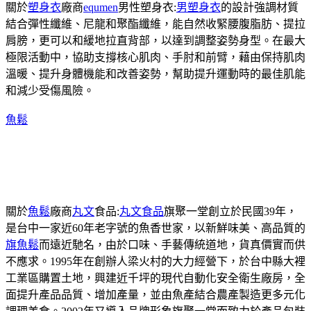
關於
塑身衣
廠商
equmen
男性塑身衣:
男塑身衣
的設計強調材質
結合彈性纖維、尼龍和聚酯纖維，能自然收緊腰腹脂肪、提拉
肩膀，更可以和緩地拉直背部，以達到調整姿勢身型。在最大
極限活動中，協助支撐核心肌肉、手肘和前臂，藉由保持肌肉
溫暖、提升身體機能和改善姿勢，幫助提升運動時的最佳肌能
和減少受傷風險。
魚鬆
關於
魚鬆
廠商
丸文
食品:
丸文食品
旗聚一堂創立於民國39年，
是台中一家近60年老字號的魚香世家，以新鮮味美、高品質的
旗魚鬆
而遠近馳名，由於口味、手藝傳統道地，貨真價實而供
不應求。1995年在創辦人梁火村的大力經營下，於台中縣大裡
工業區購置土地，興建近千坪的現代自動化安全衛生廠房，全
面提升產品品質、增加產量，並由魚產結合農產製造更多元化