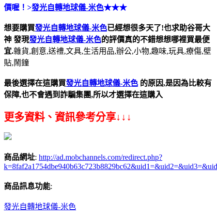
價喔！>
發光自轉地球儀-米色
★★★
想要購買
發光自轉地球儀-米色
已經想很多天了!也求助谷哥大
神
發現
發光自轉地球儀-米色
的評價真的不錯想想哪裡買最便
宜.
雜貨,創意,送禮,文具,生活用品,辦公,小物,趣味,玩具,療傷,壁
貼,鬧鐘
最後選擇在這購買
發光自轉地球儀-米色
的原因,是因為比較有
保障,也不會遇到詐騙集團,所以才選擇在這購入
更多資料、資訊參考分享↓↓↓
商品網址
:
http://ad.mobchannels.com/redirect.php?
k=8faf2a1754dbe940b63c723b8829bc62&uid1=&uid2=&uid3=&ui
商品訊息功能
:
發光自轉地球儀-米色