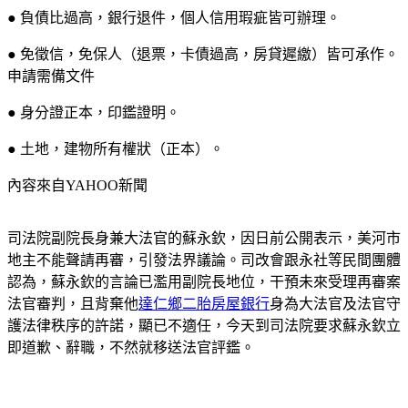
● 負債比過高，銀行退件，個人信用瑕疵皆可辦理。
● 免徵信，免保人（退票，卡債過高，房貸遲繳）皆可承作。
申請需備文件
● 身分證正本，印鑑證明。
● 土地，建物所有權狀（正本）。
內容來自YAHOO新聞
司法院副院長身兼大法官的蘇永欽，因日前公開表示，美河市
地主不能聲請再審，引發法界議論。司改會跟永社等民間團體
認為，蘇永欽的言論已濫用副院長地位，干預未來受理再審案
法官審判，且背棄他
達仁鄉二胎房屋銀行
身為大法官及法官守
護法律秩序的許諾，顯已不適任，今天到司法院要求蘇永欽立
即道歉、辭職，不然就移送法官評鑑。