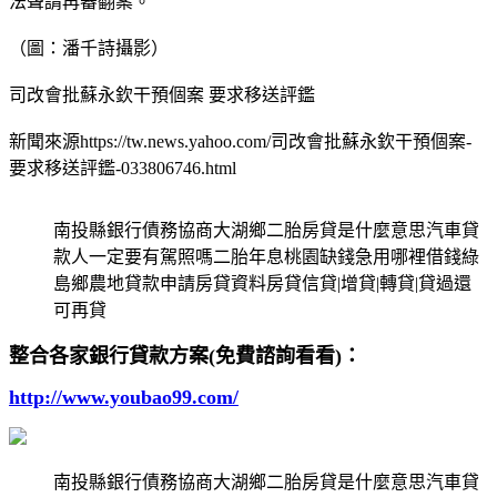
法聲請再審翻案。
（圖：潘千詩攝影）
司改會批蘇永欽干預個案 要求移送評鑑
新聞來源https://tw.news.yahoo.com/司改會批蘇永欽干預個案-
要求移送評鑑-033806746.html
南投縣銀行債務協商大湖鄉二胎房貸是什麼意思汽車貸
款人一定要有駕照嗎二胎年息桃園缺錢急用哪裡借錢綠
島鄉農地貸款申請房貸資料房貸信貸|增貸|轉貸|貸過還
可再貸
整合各家銀行貸款方案(免費諮詢看看)：
http://www.youbao99.com/
南投縣銀行債務協商大湖鄉二胎房貸是什麼意思汽車貸