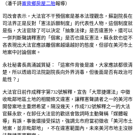
（潘千詩
崙背鄉房屋二胎
報導）
司改會表示，大法官不干預個案是基本法理觀念，蘇副院長在
司法界正是反對「憲法訴願制度」的代表性人物，這個制度就
是指，大法官除了可以決定「抽象法律」是否違憲外，還可以
一併判斷聲請釋憲的「個案」是否也違反憲法，蘇永欽也從不
吝表現出大法官應該離個案越遠越好的態度，但卻在美河市土
地案中討論個案。
永社秘書長高涌誠質疑：「這案件背後是誰，大家應該都很清
楚，所以透過司法院副院長向外界消毒，但後面是否有政治可
能性？」
大法官日前作成釋字第732號解釋，宣告「大眾捷運法」中徵
收毗鄰地區土地的相關條文違憲，讓釋憲聲請者之一的美河市
開發案地主重燃希望。隔沒幾天，作成732號解釋之一的大法
官蘇永欽，在卸任大法官的歡送會致詞時主動聲稱「媒體報
導」有誤，事後還接受採訪，強調北市府當初徵收「美河市土
地案，並非毗鄰地」，不在違憲範圍內，未來美河市地主沒辦