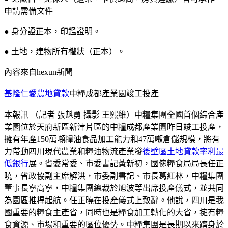
申請需備文件
● 身分證正本，印鑑證明。
● 土地，建物所有權狀（正本）。
內容來自hexun新聞
基隆仁愛農地貸款
中糧成都產業園竣工投產
本報訊 （記者 張魁勇 攝影 王熙維）中糧集團全國首個綜合產
業園位於天府新區新津片區的中糧成都產業園昨日竣工投產，
擁有年產150萬噸糧油食品加工能力和47萬噸倉儲規模，將有
力帶動四川現代農業和糧油物流產業發
後壁區土地貸款率利最
低銀行
展。省委常委、市委書記黃新初，國傢糧食局局長任正
曉，省政協副主席解洪，市委副書記、市長葛紅林，中糧集團
董事長寧高寧，中糧集團總裁於旭波等出席投產儀式，並共同
為園區推桿起航。任正曉在投產儀式上致辭。他說，四川是我
國重要的糧食主產省，同時也是糧食加工轉化的大省，擁有糧
食資源、市場和重要的區位優勢。中糧集團是長期以來躋身於