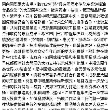
國內國際兩大市場，致力於打造“具有國際水準全產業鏈糧油
食品企業”的大型國有企業，擁有資金、技術、管理和品牌優
勢。近年來，四川省和中糧集團按照黨中央、國務院關於確保
國傢糧食安全的戰略部署，實行央企和地方聯手合作，優勢互
補，共同打造產業園。成都產業園的竣工投產，就是雙方戰略
合作取得的最新成果。希望四川省和中糧集團以此為契機，繼
續按照“穩增長、控物價、調結構、惠民生、抓改革、促和諧”
的部署和要求，把產業園區建設得更好、運營得更好、發展得
更好，為確保國傢糧食安全作出新的更大的貢獻。葛紅林在致
辭中代表市委、市政府，向國傢糧食局和中糧集團長期以來給
予成都經濟社會發展的大力支持表示感謝。他說，中糧集團作
為世界500強企業，是中國領先的農產品、食品領域多元化產
品和服務供應商，與我市有著多年良好合作基礎。成都產業園
的竣工投產，開創瞭中糧產業佈局新模式，是雙方進一步深化
合作的良好開端。當前，成都正在奮力打造西部經濟核心增長
極，加快推進現代化和國際化進程。希望中糧集團進一步在蓉
加大投資力度，加快發展速度，拓展合作深度。我們將一如既
往地提供優質高效的投資服務環境，推動雙方實現更大發展。