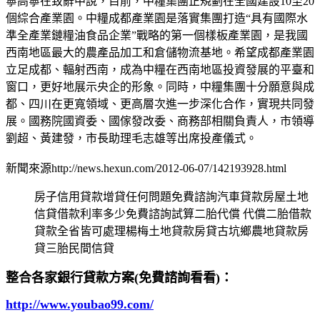
寧高寧在致辭中說，目前，中糧集團正規劃在全國建設10至20
個綜合產業園。中糧成都產業園是落實集團打造“具有國際水
準全產業鏈糧油食品企業”戰略的第一個樣板產業園，是我國
西南地區最大的農產品加工和倉儲物流基地。希望成都產業園
立足成都、輻射西南，成為中糧在西南地區投資發展的平臺和
窗口，更好地展示央企的形象。同時，中糧集團十分願意與成
都、四川在更寬領域、更高層次進一步深化合作，實現共同發
展。國務院國資委、國傢發改委、商務部相關負責人，市領導
劉超、黃建發，市長助理毛志雄等出席投產儀式。
新聞來源http://news.hexun.com/2012-06-07/142193928.html
房子信用貸款增貸任何問題免費諮詢汽車貸款房屋土地
信貸借款利率多少免費諮詢試算二胎代償 代償二胎借款
貸款全省皆可處理楊梅土地貸款房貸古坑鄉農地貸款房
貸三胎民間信貸
整合各家銀行貸款方案(免費諮詢看看)：
http://www.youbao99.com/