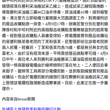
鎮中茍村附近倒伏停用的35KV六墾線被盜割，由於割斷後的
線頭搭落在勝利采油廠試采乙線上，造成試采乙線短路燒斷，
導致勝利采油廠三礦46口油井停產，原油減產41噸。接到報警
後，濱北警方立即組織力量開展大范圍調查工作，對周邊附近
的廢品收購點逐一排查。4月9日17時，辦案民警分別在墾利鎮
陳傢村和中茍村附近的兩個廢品收購點查獲瞭被盜割的鋁質電
纜。經對廢品收購點人員審查得知，將電纜變賣到廢品收購站
的是墾利縣某敬老院的丁某和張某，民警隨即前往該敬老院將
兩人抓獲。經審訊，丁某和張某均為78歲，都是無兒無女的孤
寡老人，由於沒有經濟來源，平時靠撿廢品換點零花錢。4月8
日中午，兩位老人來到勝利采油廠勝采三礦油區撿拾廢品時，
發現一條高壓線電纜由於線桿傾倒打落在地上，二人便回去拿
來鉗子、鋸條等工具將部分電纜剪斷，並剝取鋁線變賣到廢品
收購站。但由於電纜剪斷的線頭打落在瞭勝利采油廠試采乙線
上致使該電纜短路燒斷造成瞭事故。目前，此案正在進一步審
理中。
內容來自hexun新聞
外埔區土地貸款率利最低銀行比較