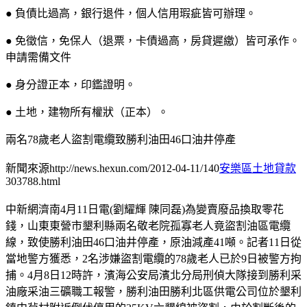
● 負債比過高，銀行退件，個人信用瑕疵皆可辦理。
● 免徵信，免保人（退票，卡債過高，房貸遲繳）皆可承作。
申請需備文件
● 身分證正本，印鑑證明。
● 土地，建物所有權狀（正本）。
兩名78歲老人盜割電纜致勝利油田46口油井停產
新聞來源http://news.hexun.com/2012-04-11/140
安樂區土地貸款
303788.html
中新網濟南4月11日電(劉耀輝 陳同磊)為變賣廢品換取零花
錢，山東東營市墾利縣兩名敬老院孤寡老人竟盜割油區電纜
線，致使勝利油田46口油井停產，原油減產41噸。記者11日從
當地警方獲悉，2名涉嫌盜割電纜的78歲老人已於9日被警方拘
捕。4月8日12時許，濱海公安局濱北分局刑偵大隊接到勝利采
油廠采油三礦職工報警，勝利油田勝利北區供電公司位於墾利